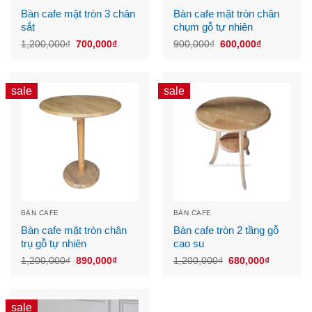
Bàn cafe mặt tròn 3 chân
Bàn cafe mặt tròn chân
sắt
chụm gỗ tự nhiên
Original
Current
Original
Current
1,200,000
₫
700,000
₫
900,000
₫
600,000
₫
price
price
price
price
was:
is:
was:
is:
1,200,000₫.
700,000₫.
900,000₫.
600,000₫.
sale
sale
BÀN CAFE
BÀN CAFE
Bàn cafe mặt tròn chân
Bàn cafe tròn 2 tầng gỗ
trụ gỗ tự nhiên
cao su
Original
Current
Original
Current
1,200,000
₫
890,000
₫
1,200,000
₫
680,000
₫
price
price
price
price
was:
is:
was:
is:
1,200,000₫.
890,000₫.
1,200,000₫.
680,000₫
sale