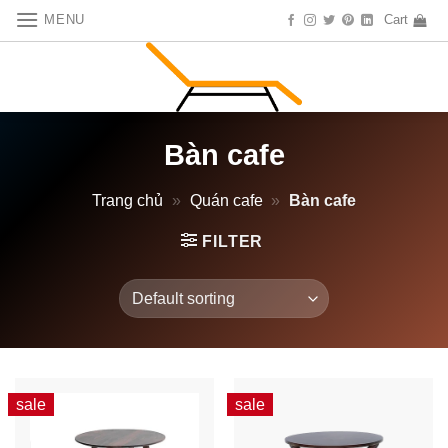
Skip
MENU
Cart
to
content
Bàn cafe
Trang chủ
»
Quán cafe
»
Bàn cafe
FILTER
sale
sale