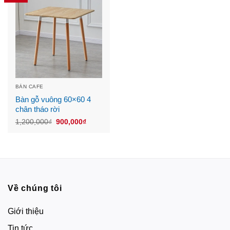
BÀN CAFE
Bàn gỗ vuông 60×60 4
chân tháo rời
Original
Current
1,200,000
₫
900,000
₫
price
price
was:
is:
1,200,000₫.
900,000₫.
Về chúng tôi
Giới thiệu
Tin tức