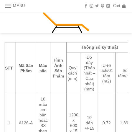
Skip
MENU
Cart
to
content
Thông số kỹ thuật
Độ
Hình
dày
Diện
Mã Sản
Màu
Ảnh
Quy
(Thấp
STT
tích/01
Số
Phẩm
sắc
Sản
cách
nhất –
tấm
tấm/m
Phẩm
(mm)
Cao
(m2)
nhất)
(mm)
10
màu
cơ
bản
1200
10
hoặc
x
1
A126-A
đến
0.72
1.39
SX
600
+/-15
theo
x 15