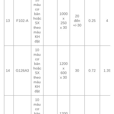
màu
cơ
bản
1000
20
hoặc
x
13
F102-A
đến
0.25
4
SX
250
+/-30
theo
x 30
màu
KH
đặt
10
màu
cơ
bản
1200
hoặc
x
14
G126A3
30
0.72
1.39
SX
600
theo
x 30
màu
KH
đặt
10
màu
cơ
bản
1200