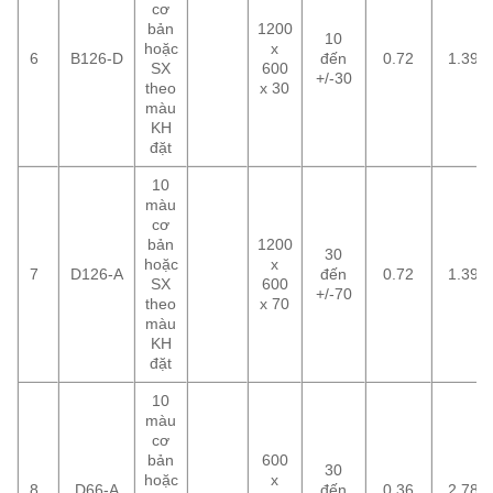
cơ
bản
1200
10
hoặc
x
6
B126-D
đến
0.72
1.39
SX
600
+/-30
theo
x 30
màu
KH
đặt
10
màu
cơ
bản
1200
30
hoặc
x
7
D126-A
đến
0.72
1.39
SX
600
+/-70
theo
x 70
màu
KH
đặt
10
màu
cơ
bản
600
30
hoặc
x
8
D66-A
đến
0.36
2.78