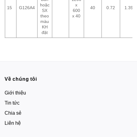
hoặc
x
15
G126A4
40
0.72
1.39
SX
600
theo
x 40
màu
KH
đặt
Về chúng tôi
Giới thiệu
Tin tức
Chia sẻ
Liên hệ