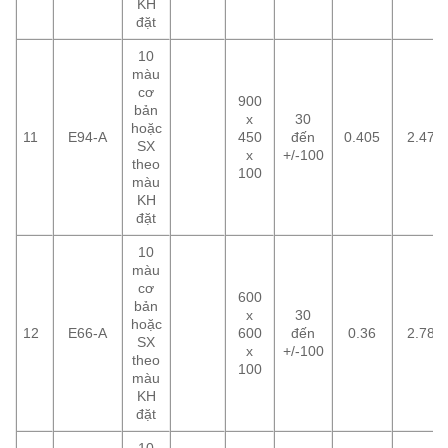
KH
đặt
10
màu
cơ
900
bản
x
30
hoặc
11
E94-A
450
đến
0.405
2.47
SX
x
+/-100
theo
100
màu
KH
đặt
10
màu
cơ
600
bản
x
30
hoặc
12
E66-A
600
đến
0.36
2.78
SX
x
+/-100
theo
100
màu
KH
đặt
10