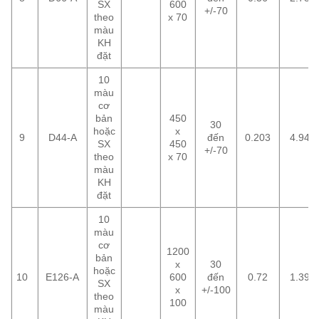
SX
600
+/-70
theo
x 70
màu
KH
đặt
10
màu
cơ
bản
450
30
hoặc
x
9
D44-A
đến
0.203
4.94
SX
450
+/-70
theo
x 70
màu
KH
đặt
10
màu
cơ
1200
bản
x
30
hoặc
10
E126-A
600
đến
0.72
1.39
SX
x
+/-100
theo
100
màu