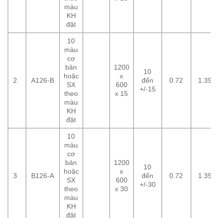
màu
KH
đặt
10
màu
cơ
bản
1200
10
hoặc
x
2
A126-B
đến
0.72
1.39
SX
600
+/-15
theo
x 15
màu
KH
đặt
10
màu
cơ
bản
1200
10
hoặc
x
3
B126-A
đến
0.72
1.39
SX
600
+/-30
theo
x 30
màu
KH
đặt