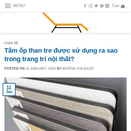
Skip
MENU
Cart
to
content
CHIA SẺ
Tấm ốp than tre được sử dụng ra sao
trong trang trí nội thất?
POSTED ON
11 JANUARY, 2025
BY
ĐƯỜNG GIA NGỌC
11
Jan