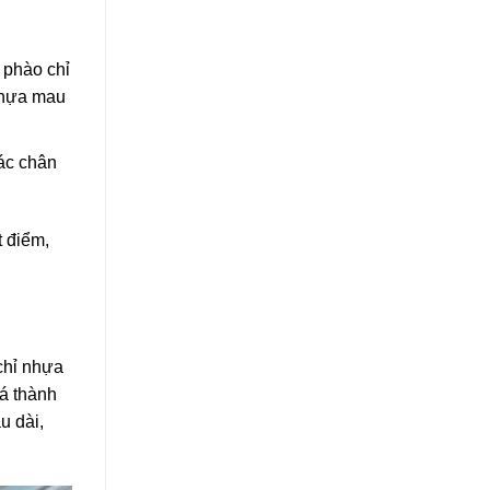
 phào chỉ
 nhựa mau
ác chân
t điểm,
chỉ nhựa
á thành
u dài,