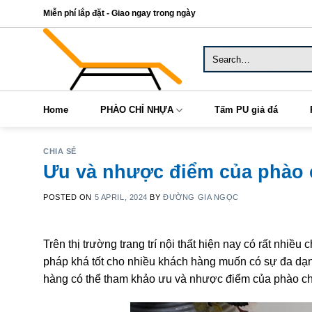
Skip
Miễn phí lắp đặt - Giao ngay trong ngày
to
content
Search
for:
Home
PHÀO CHỈ NHỰA
Tấm PU giả đá
CHIA SẺ
Ưu và nhược điểm của phào 
POSTED ON
5 APRIL, 2024
BY
ĐƯỜNG GIA NGỌC
Trên thị trường trang trí nội thất hiện nay có rất nhiều
pháp khá tốt cho nhiều khách hàng muốn có sự đa dạ
hàng có thể tham khảo ưu và nhược điểm của phào chỉ