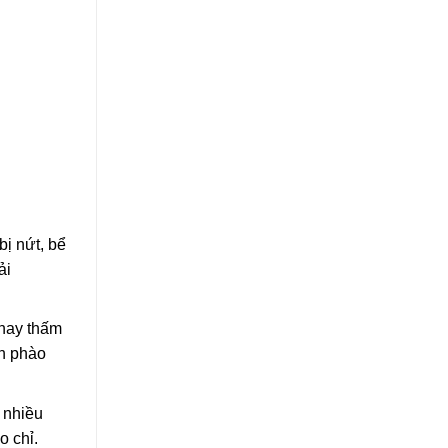
ị nứt, bể
ải
 hay thấm
nh phào
 nhiều
o chỉ.