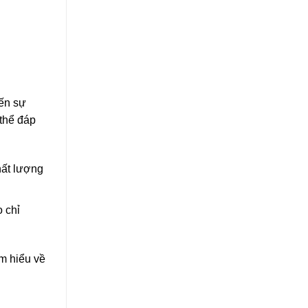
đến sự
 thể đáp
hất lượng
 chỉ
m hiểu về