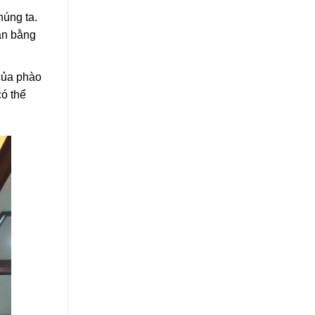
húng ta.
ân bằng
của phào
ó thể