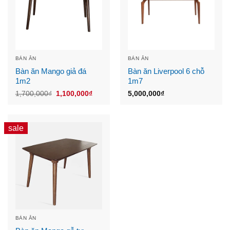
BÀN ĂN
BÀN ĂN
Bàn ăn Mango giả đá
Bàn ăn Liverpool 6 chỗ
1m2
1m7
Original
Current
1,700,000
₫
1,100,000
₫
5,000,000
₫
price
price
was:
is:
1,700,000₫.
1,100,000₫.
sale
BÀN ĂN