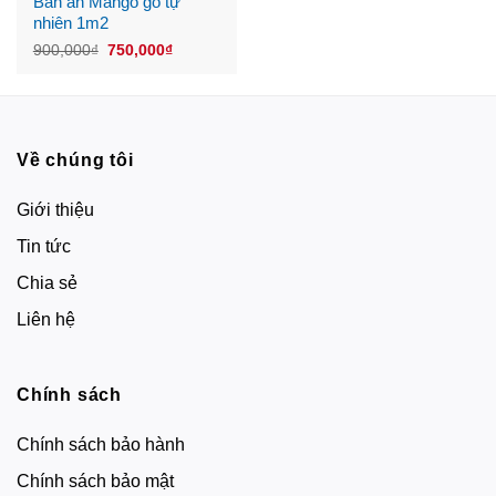
Bàn ăn Mango gỗ tự
nhiên 1m2
Original
Current
900,000
₫
750,000
₫
price
price
was:
is:
900,000₫.
750,000₫.
Về chúng tôi
Giới thiệu
Tin tức
Chia sẻ
Liên hệ
Chính sách
Chính sách bảo hành
Chính sách bảo mật