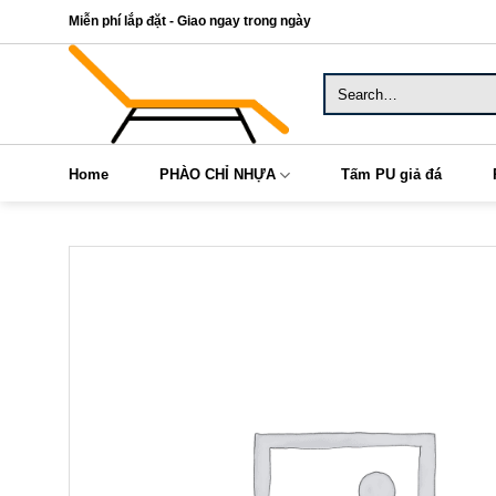
Skip
Miễn phí lắp đặt - Giao ngay trong ngày
to
content
Search
for:
Home
PHÀO CHỈ NHỰA
Tấm PU giả đá