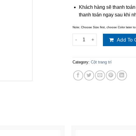
Khách hàng sẽ thanh toán
thanh toán ngay sau khi 
Note: Choose Size first, choose Color later to
Cột trang trí TT-P105C quantit
Add To 
Category:
Cột trang trí