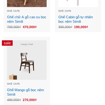
GHẾ CAFE
GHẾ CAFE
Ghế chữ A gỗ cao su bọc
Ghế Cabin gỗ tự nhiên
nệm Simili
bọc nệm Simili
Original
Current
Original
Current
700,000
₫
470,000
₫
390,000
₫
190,000
₫
price
price
price
price
was:
is:
was:
is:
700,000₫.
470,000₫.
390,000₫.
190,000₫.
sale
GHẾ CAFE
Ghế Mango gỗ bọc nệm
Simili
Original
Current
490,000
₫
270,000
₫
price
price