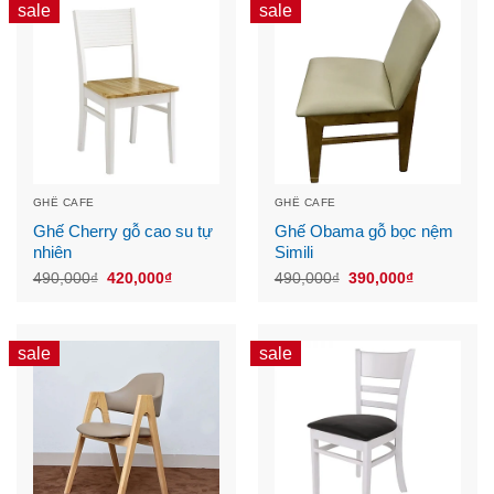
sale
sale
GHẾ CAFE
GHẾ CAFE
Ghế Cherry gỗ cao su tự
Ghế Obama gỗ bọc nệm
nhiên
Simili
Original
Current
Original
Current
490,000
₫
420,000
₫
490,000
₫
390,000
₫
price
price
price
price
was:
is:
was:
is:
490,000₫.
420,000₫.
490,000₫.
390,000₫.
sale
sale