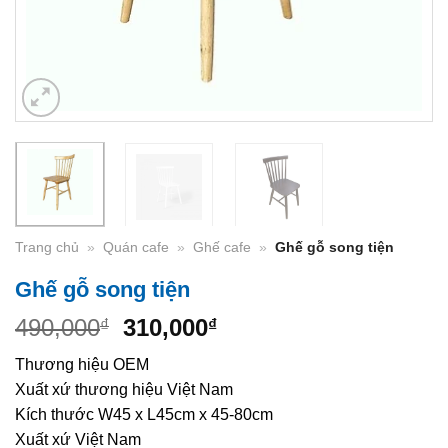
Trang chủ
»
Quán cafe
»
Ghế cafe
»
Ghế gỗ song tiện
Ghế gỗ song tiện
Original
Current
490,000
310,000
₫
₫
price
price
Thương hiệu OEM
was:
is:
Xuất xứ thương hiệu Việt Nam
490,000₫.
310,000₫.
Kích thước W45 x L45cm x 45-80cm
Xuất xứ Việt Nam