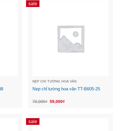
sale
NẸP CHỈ TƯỜNG HOA VĂN
38
Nẹp chỉ tường hoa văn TT-B605-25
Original
Current
70,000
₫
59,000
₫
price
price
was:
is:
70,000₫.
59,000₫.
sale