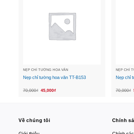
NẸP CHỈ TƯỜNG HOA VĂN
NẸP CHỈ 
Nẹp chỉ tường hoa văn TT-B153
Nẹp chỉ 
Original
Current
70,000
₫
45,000
₫
70,000
₫
price
price
was:
is:
70,000₫.
45,000₫.
Về chúng tôi
Chính s
Giới thiệu
Chính sác