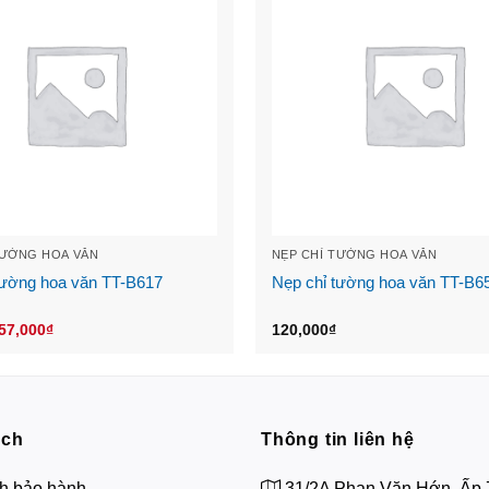
TƯỜNG HOA VĂN
NẸP CHỈ TƯỜNG HOA VĂN
tường hoa văn TT-B617
Nẹp chỉ tường hoa văn TT-B6
Original
Current
57,000
₫
120,000
₫
price
price
was:
is:
70,000₫.
57,000₫.
ách
Thông tin liên hệ
h bảo hành
31/2A Phan Văn Hớn, Ấp 