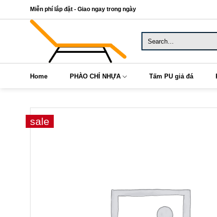
Skip
Miễn phí lắp đặt - Giao ngay trong ngày
to
content
Search
for:
Home
PHÀO CHỈ NHỰA
Tấm PU giả đá
sale