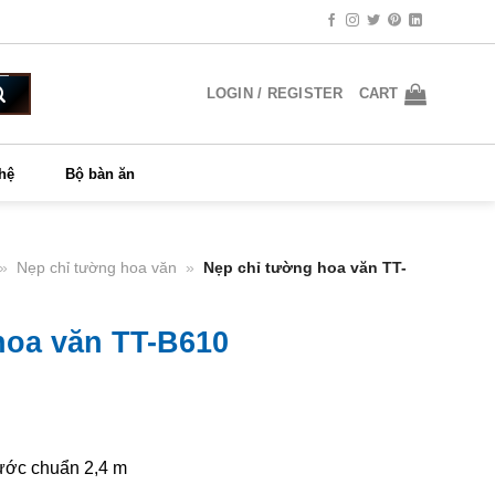
LOGIN / REGISTER
CART
 hệ
Bộ bàn ăn
»
Nẹp chỉ tường hoa văn
»
Nẹp chỉ tường hoa văn TT-
hoa văn TT-B610
rrent
ice
,000₫.
hước chuẩn 2,4 m