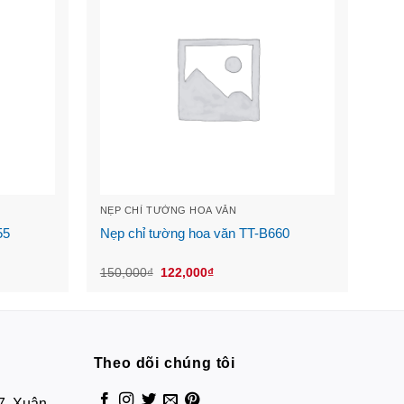
NẸP CHỈ TƯỜNG HOA VĂN
55
Nẹp chỉ tường hoa văn TT-B660
Original
Current
150,000
₫
122,000
₫
price
price
was:
is:
150,000₫.
122,000₫.
Theo dõi chúng tôi
7, Xuân