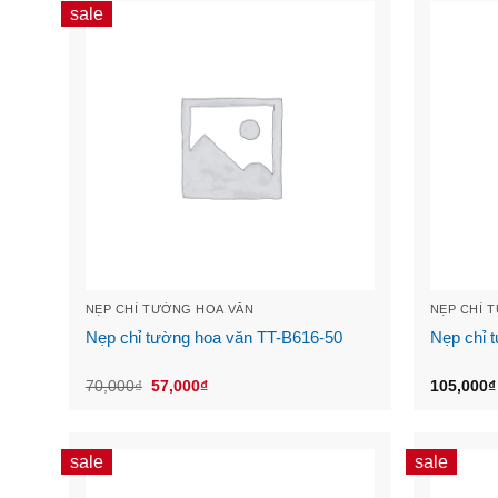
sale
NẸP CHỈ TƯỜNG HOA VĂN
NẸP CHỈ 
Nẹp chỉ tường hoa văn TT-B616-50
Nẹp chỉ 
Original
Current
70,000
₫
57,000
₫
105,000
₫
price
price
was:
is:
70,000₫.
57,000₫.
sale
sale