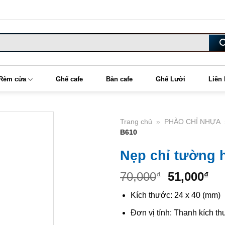
Rèm cửa
Ghế cafe
Bàn cafe
Ghế Lười
Liên
Trang chủ
»
PHÀO CHỈ NHỰA
B610
Nẹp chỉ tường 
Original
Cu
70,000
51,000
₫
₫
price
pr
Kích thước: 24 x 40 (mm)
was:
is:
70,000₫.
51
Đơn vị tính: Thanh kích t