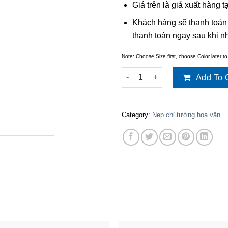
Giá trên là giá xuất hàng
Khách hàng sẽ thanh toán
thanh toán ngay sau khi 
Note: Choose Size first, choose Color later to
Nẹp chỉ tường hoa văn TT-B61
Add To 
Category:
Nẹp chỉ tường hoa văn