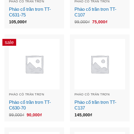
PHÀO CỔ TRẦN TRƠN
PHÀO CỔ TRẦN TRƠN
Phào cổ trần trơn TT-
Phào cổ trần trơn TT-
C631-75
C107
Original
Current
105,000
₫
99,000
₫
75,000
₫
price
price
was:
is:
99,000₫.
75,000₫.
sale
PHÀO CỔ TRẦN TRƠN
PHÀO CỔ TRẦN TRƠN
Phào cổ trần trơn TT-
Phào cổ trần trơn TT-
C630-70
C137
Original
Current
99,000
₫
90,000
₫
145,000
₫
price
price
was:
is:
99,000₫.
90,000₫.