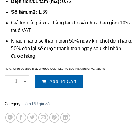
Diện tích/01 tấm (m2):
0.72
Số tấm/m2:
1.39
Giá trên là giá xuất hàng tại kho và chưa bao gồm 10%
thuế VAT.
Khách hàng sẽ thanh toán 50% ngay khi chốt đơn hàng,
50% còn lại sẽ được thanh toán ngay sau khi nhận
được hàng
Note: Choose Size first, choose Color later to see Pictures of Variations
Tấm PU giả đá D126-A quantity
Add To Cart
Category:
Tấm PU giả đá