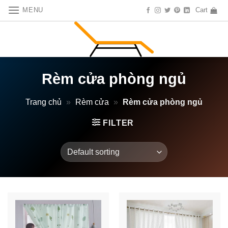
Skip
MENU
Cart
to
content
Rèm cửa phòng ngủ
Trang chủ
»
Rèm cửa
»
Rèm cửa phòng ngủ
FILTER