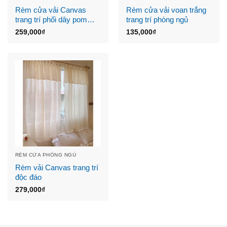
Rèm cửa vải Canvas
Rèm cửa vải voan trắng
trang trí phối dây pom
trang trí phòng ngủ
pom độc đáo BE
259,000
₫
135,000
₫
RÈM CỬA PHÒNG NGỦ
Rèm vải Canvas trang trí
độc đáo
279,000
₫