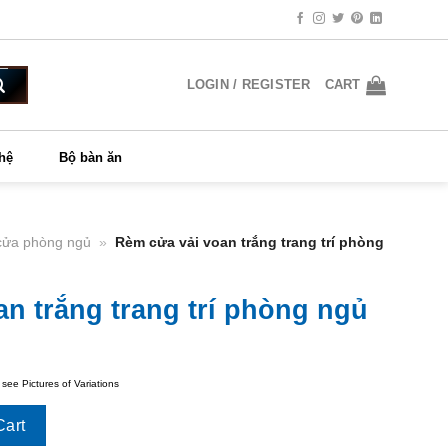
LOGIN / REGISTER
CART
 hệ
Bộ bàn ăn
ửa phòng ngủ
»
Rèm cửa vải voan trắng trang trí phòng
n trắng trang trí phòng ngủ
 see Pictures of Variations
trí phòng ngủ quantity
Cart