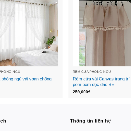
 PHÒNG NGỦ
RÈM CỬA PHÒNG NGỦ
phòng ngủ vải voan chống
Rèm cửa vải Canvas trang trí 
pom pom độc đáo BE
259,000
₫
ách
Thông tin liên hệ