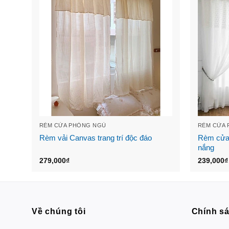
RÈM CỬA PHÒNG NGỦ
RÈM CỬA
Rèm vải Canvas trang trí độc đáo
Rèm cửa 
nắng
279,000
₫
239,000
₫
Về chúng tôi
Chính s