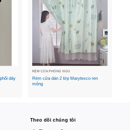
RÈM CỬA PHÒNG NGỦ
phối dây
Rèm cửa dán 2 lớp Marytexco ren
mỏng
Theo dõi chúng tôi