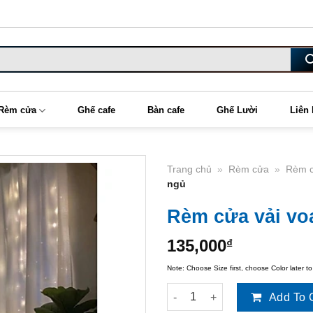
Rèm cửa
Ghế cafe
Bàn cafe
Ghế Lười
Liên
Trang chủ
»
Rèm cửa
»
Rèm c
ngủ
Rèm cửa vải voa
135,000
₫
Note: Choose Size first, choose Color later to
Rèm cửa vải voan trắng trang 
Add To 