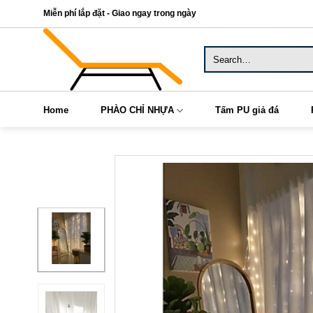
Skip
Miễn phí lắp đặt - Giao ngay trong ngày
to
content
Search
for:
Home
PHÀO CHỈ NHỰA
Tấm PU giả đá