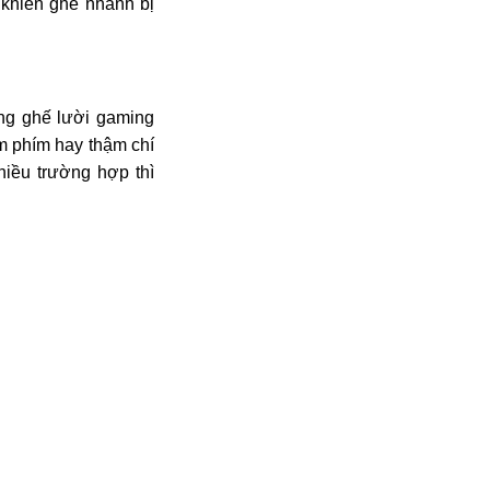
ẽ khiến ghế nhanh bị
ng ghế lười gaming
m phím hay thậm chí
nhiều trường hợp thì