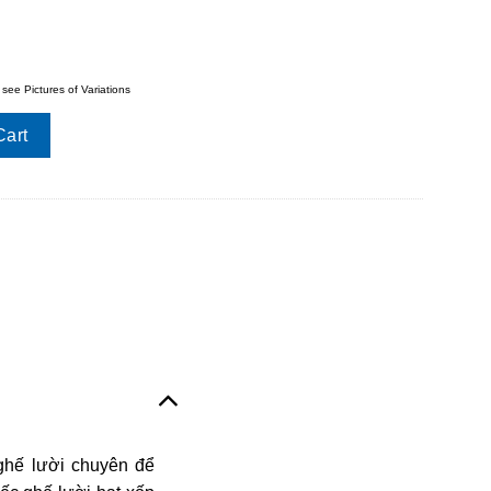
 see Pictures of Variations
 tây quantity
Cart
ghế lười chuyên để