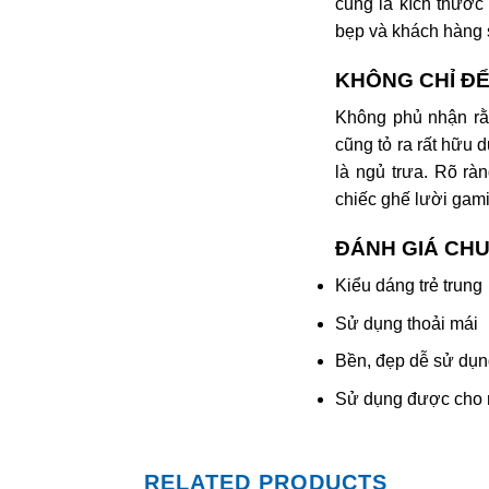
cũng là kích thước 
bẹp và khách hàng s
KHÔNG CHỈ Đ
Không phủ nhận rằ
cũng tỏ ra rất hữu
là ngủ trưa. Rõ ràn
chiếc ghế lười gami
ĐÁNH GIÁ CH
Kiểu dáng trẻ trung
Sử dụng thoải mái
Bền, đẹp dễ sử dụn
Sử dụng được cho 
RELATED PRODUCTS