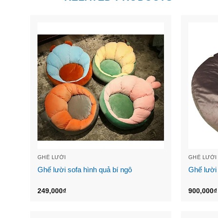
GHẾ LƯỜI
GHẾ LƯỜI
Ghế lười sofa hình quả bí ngô
Ghế lười
249,000
₫
900,000
₫