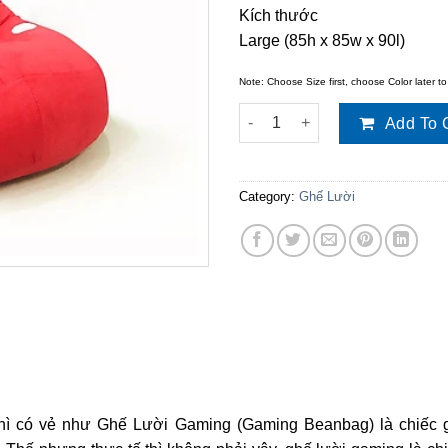
Kích thước
Large (85h x 85w x 90l)
Note: Choose Size first, choose Color later to
Ghế lười hạt xốp hình trái Dâu
Add To 
Category:
Ghế Lười
thì có vẻ như Ghế Lười Gaming (Gaming Beanbag) là chiếc 