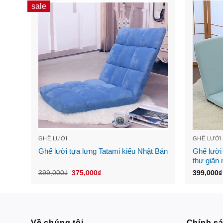
sale
GHẾ LƯỜI
GHẾ LƯỜI
Ghế lười tựa lưng Tatami kiểu Nhật Bản
Ghế lười 
thư giãn 
Original
Current
399,000
₫
375,000
₫
399,000
₫
price
price
was:
is:
399,000₫.
375,000₫.
Về chúng tôi
Chính s