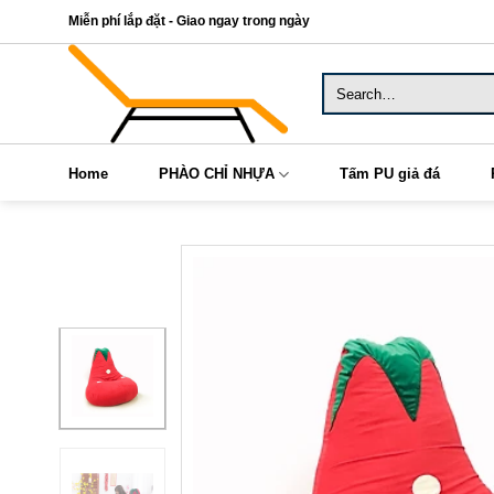
Skip
Miễn phí lắp đặt - Giao ngay trong ngày
to
content
Search
for:
Home
PHÀO CHỈ NHỰA
Tấm PU giả đá