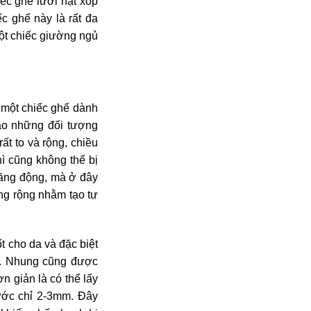
ếc ghế lười hạt xốp
c ghế này là rất đa
một chiếc giường ngủ
 một chiếc ghế dành
vào những đối tượng
ất to và rộng, chiều
hì cũng không thể bị
năng động, mà ở đây
ng rộng nhằm tạo tư
t cho da và đặc biệt
âu. Nhung cũng được
n giản là có thể lấy
hước chỉ 2-3mm. Đây