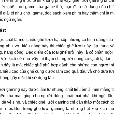
 Thế nhưng thực tế thì không phải vậy, ghế lười gaming là chi
iếc ghế chơi game của game thủ, mục đích sử dụng của chiế
ể giải trí như chơi game, đọc sách, xem phim hay thậm chí là 
ấc ngủ ngắn.
ĐÁO
ực chất là một chiếc ghế lười hạt xốp nhưng có hình dáng của
g như với kiểu dáng này thì chiếc ghế lười này tập trung 
g, năng động. Đặc điểm của loại ghế lười này là có phần ngồi r
Với kích cỡ như vậy thì thậm chí người dùng có lật đi lật lại t
nên đây là một chiếc ghế phù hợp dành cho những con người 
. Chiều cao của ghế cũng được làm cao quá đầu và chỗ dựa lư
 không gây mỏi khi sử dụng lâu.
ười gaming này được làm từ nhung, chất liệu êm ái mịn màng tố
 liệu khá mát, giúp cho người dùng thoải mái nhất khi ngồi l
u dễ vệ sinh, và chiếc ghế lười gaming chỉ cần tháo một cách đơ
inh rồi. Bên trong ghế lười gaming là những hạt xốp kích t