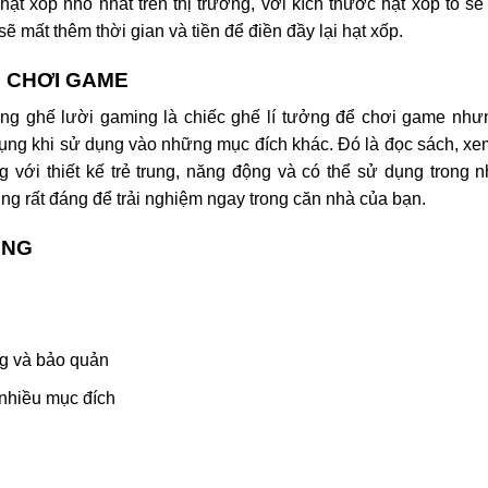
hạt xốp nhỏ nhất trên thị trường, với kích thước hạt xốp to s
ẽ mất thêm thời gian và tiền để điền đầy lại hạt xốp.
Ể CHƠI GAME
ng ghế lười gaming là chiếc ghế lí tưởng để chơi game như
 dụng khi sử dụng vào những mục đích khác. Đó là đọc sách, xe
g với thiết kế trẻ trung, năng động và có thể sử dụng trong 
ng rất đáng để trải nghiệm ngay trong căn nhà của bạn.
UNG
g và bảo quản
nhiều mục đích