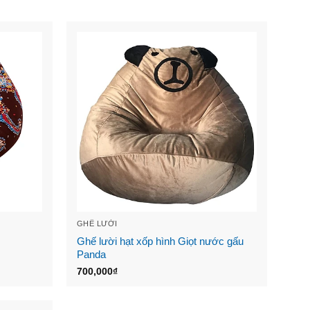
GHẾ LƯỜI
Ghế lười hạt xốp hình Giọt nước gấu
Panda
700,000
₫