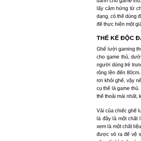
dành cho game thủ.
lấy cảm hứng từ ch
dạng, có thể dùng đ
để thực hiện một gi
THẾ KẾ ĐỘC 
Ghế lười gaming th
cho game thủ, dườn
người dùng trẻ trun
rộng lên đến 80cm. 
rơi khỏi ghế, vậy 
cụ thể là game thủ
thế thoải mái nhất,
Vải của chiếc ghế l
là đây là một chất
xem là một chất liệ
được vỏ ra để vệ s