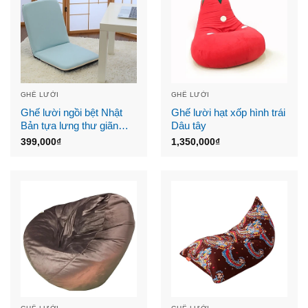
GHẾ LƯỜI
GHẾ LƯỜI
Ghế lười ngồi bệt Nhật
Ghế lười hạt xốp hình trái
Bản tựa lưng thư giãn
Dâu tây
nhiều cấp độ
399,000
₫
1,350,000
₫