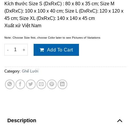
Kích thước Size S (DxRxC) : 80 x 80 x 35 cm; Size M
(DxRxC): 100 x 100 x 40 cm; Size L (DxRxC): 120 x 120 x
45 cm; Size XL (DxRxC): 140 x 140 x 45 cm
Xuất xứ Việt Nam
Note: Choose Size first, choose Color later to see Pictures of Variations
Ghế lười hạt xốp hình trứng quantity
Add To Cart
Category:
Ghế Lười
Description