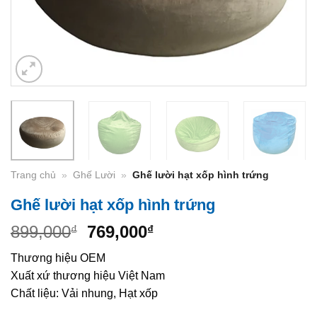
Trang chủ
»
Ghế Lười
»
Ghế lười hạt xốp hình trứng
Ghế lười hạt xốp hình trứng
Original
Current
899,000
769,000
₫
₫
price
price
Thương hiệu OEM
was:
is:
Xuất xứ thương hiệu Việt Nam
899,000₫.
769,000₫.
Chất liệu: Vải nhung, Hạt xốp