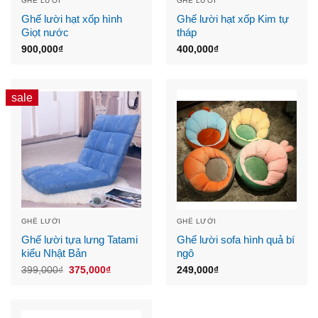
GHẾ LƯỜI
GHẾ LƯỜI
Ghế lười hạt xốp hình
Ghế lười hạt xốp Kim tự
Giọt nước
tháp
900,000
₫
400,000
₫
sale
GHẾ LƯỜI
GHẾ LƯỜI
Ghế lười tựa lưng Tatami
Ghế lười sofa hình quả bí
kiểu Nhật Bản
ngô
Original
Current
399,000
₫
375,000
₫
249,000
₫
price
price
was:
is:
399,000₫.
375,000₫.