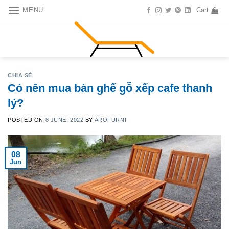
Skip
MENU
Cart
to
content
CHIA SẺ
Có nên mua bàn ghế gỗ xếp cafe thanh
lý?
POSTED ON
8 JUNE, 2022
BY
AROFURNI
08
Jun