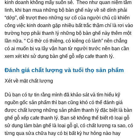
kinh doanh không mấy suôn sẻ. Theo như quan niệm tâm
linh, khi bạn mua những bộ bàn ghế này về sẽ dính phải
“dớp”, dễ trượt theo những sự cố của người chủ cũ khiến
công việc kinh doanh gặp nhiều bất trắc thậm chí là rơi vào
trường hợp phải thanh lý những bộ bàn ghế này thêm một
lần nữa. “ Có thờ có thiêng, có kiêng có lành” nên chẳng
có ai muốn bị vạ lây vận hạn từ người trước nên bạn cần
xem xét khi sử dụng bàn ghế gỗ xếp cafe thanh lý.
Đánh giá chất lượng và tuổi thọ sản phẩm
Xét về mặt chất lượng
Dù bạn có tự tin rằng mình đã khảo sát và tìm hiểu kỹ
nguồn gốc sản phẩm thì bạn cũng khó có thể đánh giá
được chất lượng những sản phẩm thanh lý đặc biệt là bàn
ghế gỗ xếp cafe thanh lý. Bạn sẽ không thể biết rõ loại gỗ
sử dụng làm bàn ghế là loại gỗ gì, có chất lượng ra sao, có
từng qua sửa chữa hay có bị bất kỳ hư hỏng nào hay