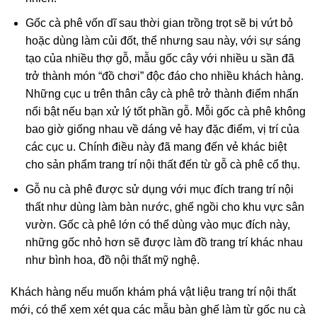
Gốc cà phê vốn dĩ sau thời gian trồng trọt sẽ bị vứt bỏ
hoặc dùng làm củi đốt, thể nhưng sau này, với sự sáng
tạo của nhiều thợ gỗ, mẫu gốc cây với nhiều u sần đã
trở thành món “đồ chơi” độc đáo cho nhiều khách hàng.
Những cục u trên thân cây cà phê trở thành điểm nhấn
nổi bật nếu bạn xử lý tốt phần gỗ. Mỗi gốc cà phê không
bao giờ giống nhau về dáng vẻ hay đặc điểm, vị trí của
các cục u. Chính điều này đã mang đến vẻ khác biệt
cho sản phẩm trang trí nội thất đến từ gỗ cà phê cổ thụ.
Gỗ nu cà phê được sử dụng với mục đích trang trí nội
thất như dùng làm bàn nước, ghế ngồi cho khu vực sân
vườn. Gốc cà phê lớn có thể dùng vào mục đích này,
những gốc nhỏ hơn sẽ được làm đồ trang trí khác nhau
như bình hoa, đồ nội thất mỹ nghệ.
Khách hàng nếu muốn khám phá vật liệu trang trí nội thất
mới, có thể xem xét qua các mẫu bàn ghế làm từ gốc nu cà