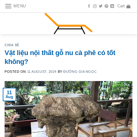
Skip
MENU
Cart
to
content
CHIA SẺ
Vật liệu nội thất gỗ nu cà phê có tốt
không?
POSTED ON
11 AUGUST, 2024
BY
ĐƯỜNG GIA NGỌC
11
Aug